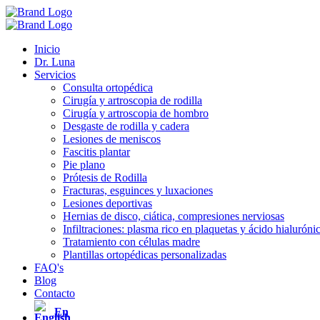
Inicio
Dr. Luna
Servicios
Consulta ortopédica
Cirugía y artroscopia de rodilla
Cirugía y artroscopia de hombro
Desgaste de rodilla y cadera
Lesiones de meniscos
Fascitis plantar
Pie plano
Prótesis de Rodilla
Fracturas, esguinces y luxaciones
Lesiones deportivas
Hernias de disco, ciática, compresiones nerviosas
Infiltraciones: plasma rico en plaquetas y ácido hialuróni
Tratamiento con células madre
Plantillas ortopédicas personalizadas
FAQ's
Blog
Contacto
En