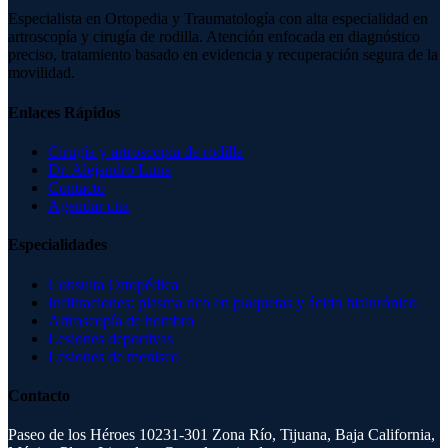
Especialista en Ortopedia y Traumatología con alta especialidad en
artroscopía y cirugía de rodilla. Atención enfocada en diagnóstico
preciso, tratamiento basado en evidencia y recuperación segura de la
movilidad.
Enlaces Rápidos
Cirugía y artroscopía de rodilla
Dr. Alejandro Luna
Contacto
Agendar cita
Especialidades
Consulta Ortopédica
Infiltraciones: plasma rico en plaquetas y ácido hialurónico
Artroscopía de hombro
Lesiones deportivas
Lesiones de menisco
Contacto
Paseo de los Héroes 10231-301 Zona Río, Tijuana, Baja California,