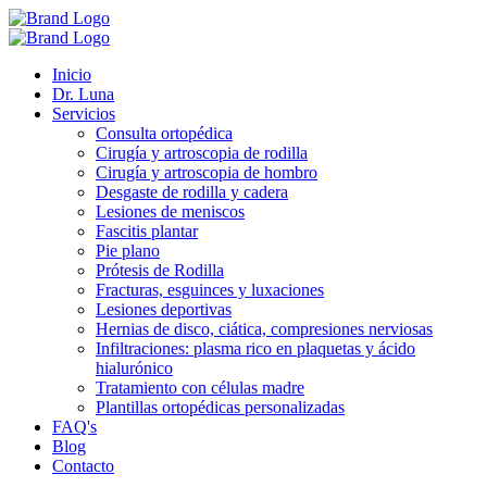
Inicio
Dr. Luna
Servicios
Consulta ortopédica
Cirugía y artroscopia de rodilla
Cirugía y artroscopia de hombro
Desgaste de rodilla y cadera
Lesiones de meniscos
Fascitis plantar
Pie plano
Prótesis de Rodilla
Fracturas, esguinces y luxaciones
Lesiones deportivas
Hernias de disco, ciática, compresiones nerviosas
Infiltraciones: plasma rico en plaquetas y ácido
hialurónico
Tratamiento con células madre
Plantillas ortopédicas personalizadas
FAQ's
Blog
Contacto